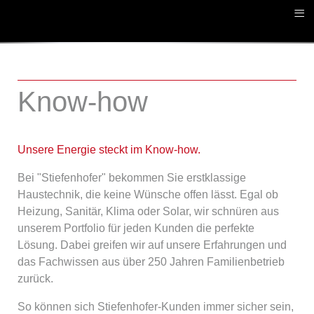
≡
Know-how
Unsere Energie steckt im Know-how.
Bei "Stiefenhofer" bekommen Sie erstklassige
Haustechnik, die keine Wünsche offen lässt. Egal ob
Heizung, Sanitär, Klima oder Solar, wir schnüren aus
unserem Portfolio für jeden Kunden die perfekte
Lösung. Dabei greifen wir auf unsere Erfahrungen und
das Fachwissen aus über 250 Jahren Familienbetrieb
zurück.
So können sich Stiefenhofer-Kunden immer sicher sein,