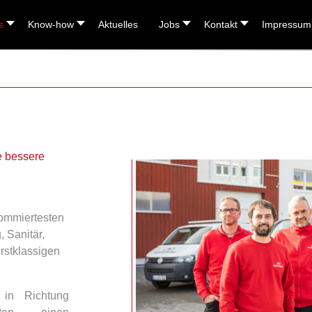
s
Know-how
Aktuelles
Jobs
Kontakt
Impressum
e bessere
nommiertesten
 Sanitär,
rstklassigen
 in Richtung