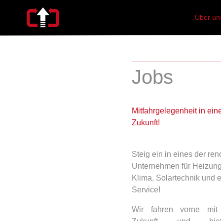
Über un
Jobs
Mitfahrgelegenheit in ein
Zukunft!
Steig ein in eines der re
Unternehmen für Heizung,
Klima, Solartechnik und e
Service!
Wir fahren vorne mit