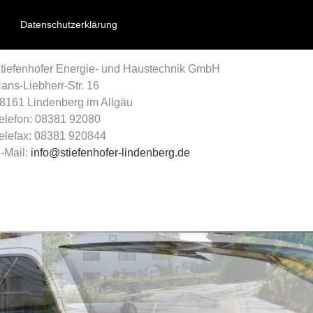
Datenschutzerklärung
tiefenhofer Energie- und Haustechnik GmbH
ans-Liebherr-Str. 16
8161 Lindenberg im Allgäu
elefon: 08381 92080
elefax: 08381 920844
-Mail:
info@stiefenhofer-lindenberg.de