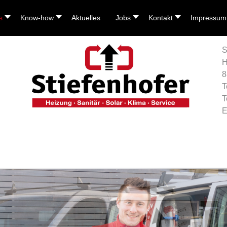
s
Know-how
Aktuelles
Jobs
Kontakt
Impressum
S
H
8
T
T
E