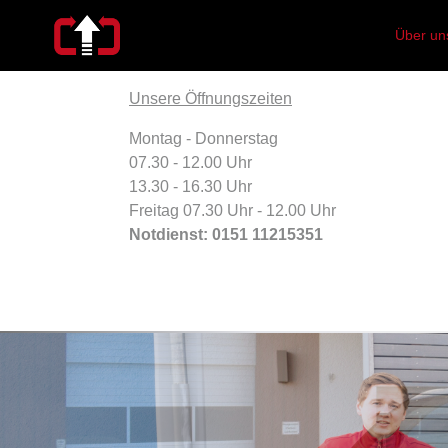
Über un
Unsere Öffnungszeiten
Montag - Donnerstag
07.30 - 12.00 Uhr
13.30 - 16.30 Uhr
Freitag 07.30 Uhr - 12.00 Uhr
Notdienst: 0151 11215351