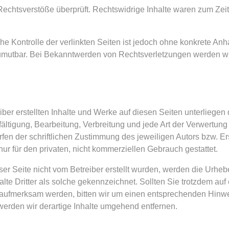
Rechtsverstöße überprüft. Rechtswidrige Inhalte waren zum Zeit
he Kontrolle der verlinkten Seiten ist jedoch ohne konkrete Anh
umutbar. Bei Bekanntwerden von Rechtsverletzungen werden wir
iber erstellten Inhalte und Werke auf diesen Seiten unterliege
fältigung, Bearbeitung, Verbreitung und jede Art der Verwertun
fen der schriftlichen Zustimmung des jeweiligen Autors bzw. E
nur für den privaten, nicht kommerziellen Gebrauch gestattet.
ser Seite nicht vom Betreiber erstellt wurden, werden die Urhebe
te Dritter als solche gekennzeichnet. Sollten Sie trotzdem auf
 aufmerksam werden, bitten wir um einen entsprechenden Hinw
erden wir derartige Inhalte umgehend entfernen.