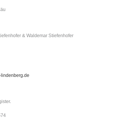
gäu
tiefenhofer & Waldemar Stiefenhofer
-lindenberg.de
ister.
574