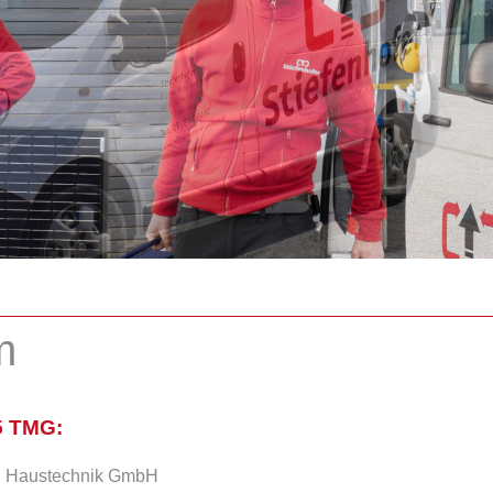
m
5 TMG:
nd Haustechnik GmbH